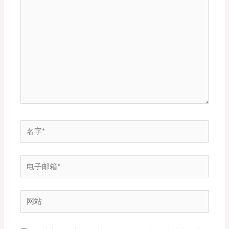
此
输
入...
名
字
*
电
子
邮
网
箱
站
*