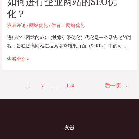
如何进行企业网站的SEO优
高
企
化？
业
发表评论
/
网站优化
/ 作者：
网站优化
网
站
进行企业网站的SEO（搜索引擎优化）优化是一个系统化的过
的
程，旨在提高网站在搜索引擎结果页面（SERPs）中的可 …
转
如
查看全文 »
化
何
率？
进
文
行
1
2
…
124
后一页
→
章
企
分
业
页
网
站
的
友链
SEO