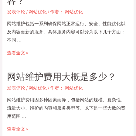
容？
化
发表评论
/
网站优化
/ 作者：
网站优化
具
体
网站维护包括一系列确保网站正常运行、安全、性能优化以
包
及内容更新的服务。具体服务内容可以分为以下几个方面：
括
不同 …
哪
网
查看全文 »
些
站
措
维
施？
网站维护费用大概是多少？
护
包
发表评论
/
网站优化
/ 作者：
网站优化
括
网站维护费用因多种因素而异，包括网站的规模、复杂性、
哪
流量大小、维护的内容和服务类型等。以下是一些大致的费
些
用范围 …
具
体
网
查看全文 »
服