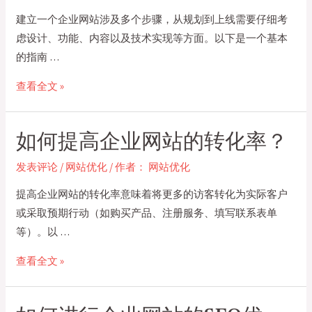
设
建立一个企业网站涉及多个步骤，从规划到上线需要仔细考
需
虑设计、功能、内容以及技术实现等方面。以下是一个基本
要
的指南 …
多
少
企
查看全文 »
费
业
用？
网
如何提高企业网站的转化率？
站
怎
发表评论
/
网站优化
/ 作者：
网站优化
么
提高企业网站的转化率意味着将更多的访客转化为实际客户
建
或采取预期行动（如购买产品、注册服务、填写联系表单
立
等）。以 …
如
查看全文 »
何
提