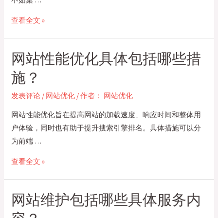
如
查看全文 »
何
优
网站性能优化具体包括哪些措
化
公
施？
司
发表评论
/
网站优化
/ 作者：
网站优化
企
业
网站性能优化旨在提高网站的加载速度、响应时间和整体用
移
户体验，同时也有助于提升搜索引擎排名。具体措施可以分
动
为前端 …
端
网
查看全文 »
网
站
站
性
性
网站维护包括哪些具体服务内
能
能？
优