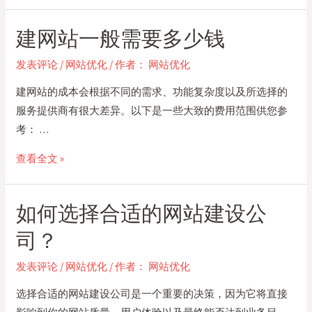
站
务
维
建网站一般需要多少钱
内
护
容？
费
发表评论
/
网站优化
/ 作者：
网站优化
用
建网站的成本会根据不同的需求、功能复杂度以及所选择的
大
服务提供商有很大差异。以下是一些大致的费用范围供您参
概
考： …
是
多
建
查看全文 »
少？
网
站
如何选择合适的网站建设公
一
般
司？
需
发表评论
/
网站优化
/ 作者：
网站优化
要
多
选择合适的网站建设公司是一个重要的决策，因为它将直接
少