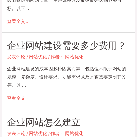
影响到你的网站质量、用户体验以及最终能否达到业务目
钱
标。以下 …
如
查看全文 »
何
选
企业网站建设需要多少费用？
择
合
发表评论
/
网站优化
/ 作者：
网站优化
适
企业网站建设的成本因多种因素而异，包括但不限于网站的
的
规模、复杂度、设计要求、功能需求以及是否需要定制开发
网
等。以 …
站
建
企
查看全文 »
设
业
公
网
企业网站怎么建立
司？
站
建
发表评论
/
网站优化
/ 作者：
网站优化