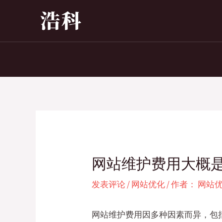
跳
至
内
容
网站维护费用大概
发表评论
/
网站优化
/ 作者：
网站
网站维护费用因多种因素而异，包