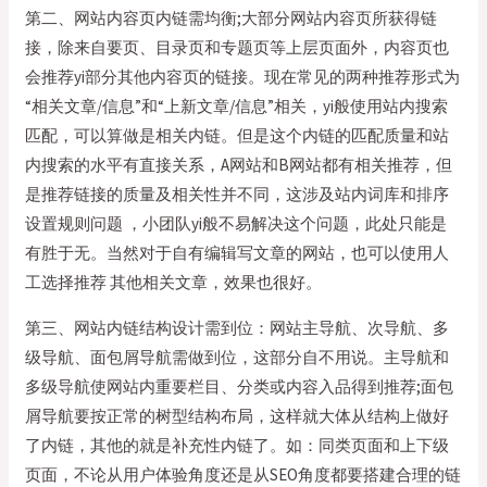
第二、网站内容页内链需均衡;大部分网站内容页所获得链
接，除来自要页、目录页和专题页等上层页面外，内容页也
会推荐yi部分其他内容页的链接。现在常见的两种推荐形式为
“相关文章/信息”和“上新文章/信息”相关，yi般使用站内搜索
匹配，可以算做是相关内链。但是这个内链的匹配质量和站
内搜索的水平有直接关系，A网站和B网站都有相关推荐，但
是推荐链接的质量及相关性并不同，这涉及站内词库和排序
设置规则问题 ，小团队yi般不易解决这个问题，此处只能是
有胜于无。当然对于自有编辑写文章的网站，也可以使用人
工选择推荐 其他相关文章，效果也很好。
第三、网站内链结构设计需到位：网站主导航、次导航、多
级导航、面包屑导航需做到位，这部分自不用说。主导航和
多级导航使网站内重要栏目、分类或内容入品得到推荐;面包
屑导航要按正常的树型结构布局，这样就大体从结构上做好
了内链，其他的就是补充性内链了。如：同类页面和上下级
页面，不论从用户体验角度还是从SEO角度都要搭建合理的链