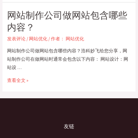
计
网
网站制作公司做网站包含哪些
原
站
则
制
内容？
有
作
什
发表评论
/
网站优化
/ 作者：
网站优化
需
么？
要
网站制作公司做网站包含哪些内容？浩科妙飞给您分享，网
多
站制作公司在做网站时通常会包含以下内容： 网站设计：网
少
站设 …
钱？
网
查看全文 »
站
制
作
公
司
友链
做