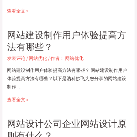
企
查看全文 »
业
网
网站建设制作用户体验提高方
站
建
法有哪些？
设
发表评论
/
网站优化
/ 作者：
网站优化
公
司
网站建设制作用户体验提高方法有哪些？ 网站建设制作用户
做
体验提高方法有哪些？以下是浩科妙飞为您分享的网站建设
好
制作 …
网
网
查看全文 »
站
站
提
建
升
网站设计公司企业网站设计原
设
满
制
则有什么？
意