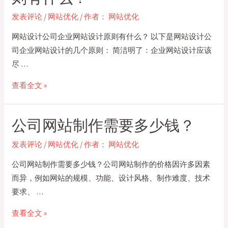
作
度
发表评论
/
网站优化
/ 作者：
网站优化
用
的
户
网站设计公司企业网站设计原则有什么？ 以下是网站设计公
方
体
司企业网站设计的几个原则： 简洁明了：企业网站设计应该
法？
验
尽 …
提
网
查看全文 »
高
站
方
设
法
公司网站制作需要多少钱？
计
有
公
哪
发表评论
/
网站优化
/ 作者：
网站优化
司
些？
公司网站制作需要多少钱？公司网站制作的价格因许多因素
企
而异，例如网站的规模、功能、设计风格、制作难度、技术
业
要求、 …
网
站
公
查看全文 »
设
司